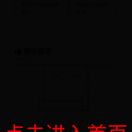
型号的无线薄膜键
获取方式改动预
盘好
告
猜你喜欢
365审核要多久