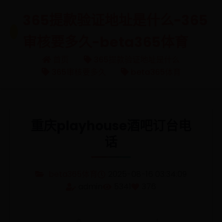
365提款验证地址是什么-365
审核要多久-beta365体育
首页
365提款验证地址是什么
365审核要多久
beta365体育
重庆playhouse酒吧订台电
话
beta365体育
2025-08-16 03:34:09
admin
5341
376