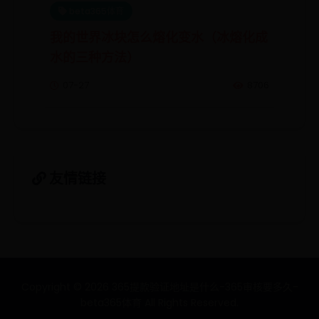
beta365体育
我的世界冰块怎么熔化变水（冰熔化成
水的三种方法）
07-27
8706
友情链接
Copyright ©
2026
365提款验证地址是什么-365审核要多久-
beta365体育 All Rights Reserved.