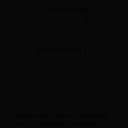
懂球帝首页>视频> 懂球号> 02世界杯喀麦隆
VS沙特，21岁埃托奥破门，沙特连败出局