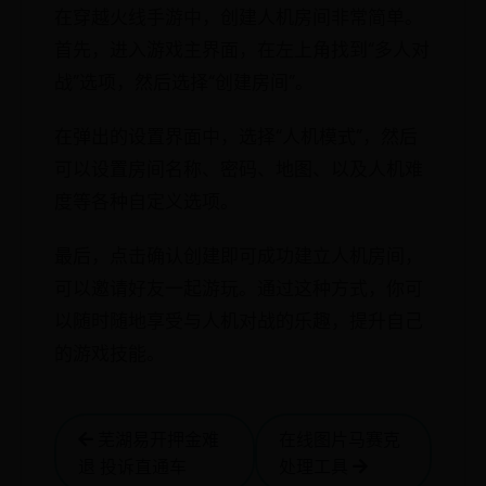
在穿越火线手游中，创建人机房间非常简单。
首先，进入游戏主界面，在左上角找到“多人对
战”选项，然后选择“创建房间”。
在弹出的设置界面中，选择“人机模式”，然后
可以设置房间名称、密码、地图、以及人机难
度等各种自定义选项。
最后，点击确认创建即可成功建立人机房间，
可以邀请好友一起游玩。通过这种方式，你可
以随时随地享受与人机对战的乐趣，提升自己
的游戏技能。
芜湖易开押金难
在线图片马赛克
退 投诉直通车
处理工具